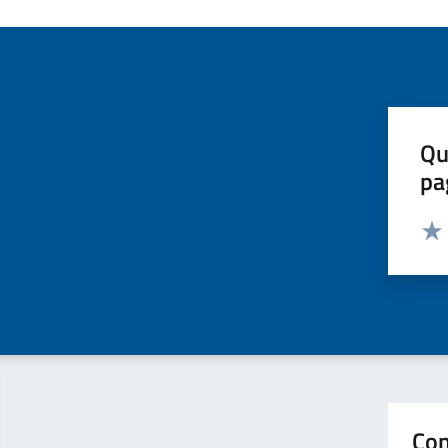
Qu
pa
Valut
Valu
Con