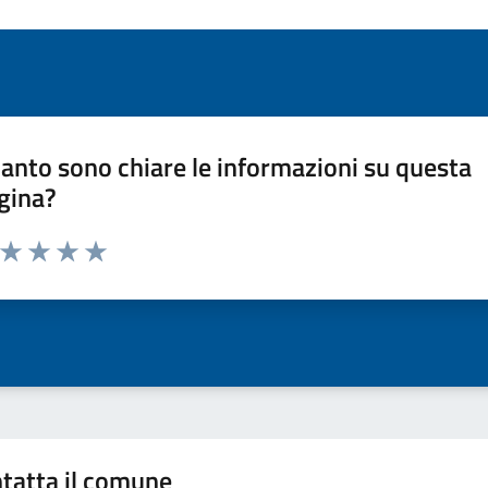
anto sono chiare le informazioni su questa
gina?
a da 1 a 5 stelle la pagina
ta 1 stelle su 5
Valuta 2 stelle su 5
Valuta 3 stelle su 5
Valuta 4 stelle su 5
Valuta 5 stelle su 5
tatta il comune