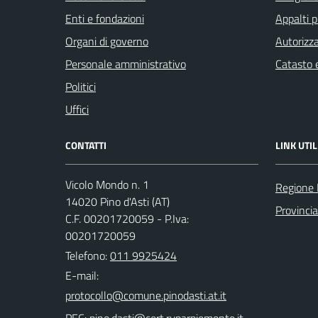
Enti e fondazioni
Appalti p
Organi di governo
Autorizza
Personale amministrativo
Catasto e
Politici
Uffici
CONTATTI
LINK UTIL
Vicolo Mondo n. 1
Regione
14020 Pino d'Asti (AT)
Provincia
C.F. 00201720059 - P.Iva:
00201720059
Telefono:
011 9925424
E-mail: