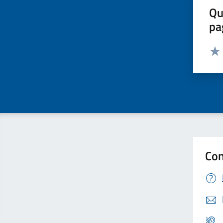
Qu
pa
Valut
Valu
Con