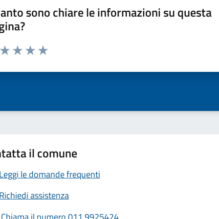
anto sono chiare le informazioni su questa
gina?
a da 1 a 5 stelle la pagina
ta 1 stelle su 5
Valuta 2 stelle su 5
Valuta 3 stelle su 5
Valuta 4 stelle su 5
Valuta 5 stelle su 5
tatta il comune
Leggi le domande frequenti
Richiedi assistenza
Chiama il numero 011 9925424