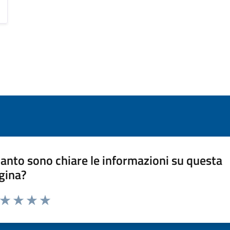
anto sono chiare le informazioni su questa
gina?
a da 1 a 5 stelle la pagina
ta 1 stelle su 5
Valuta 2 stelle su 5
Valuta 3 stelle su 5
Valuta 4 stelle su 5
Valuta 5 stelle su 5