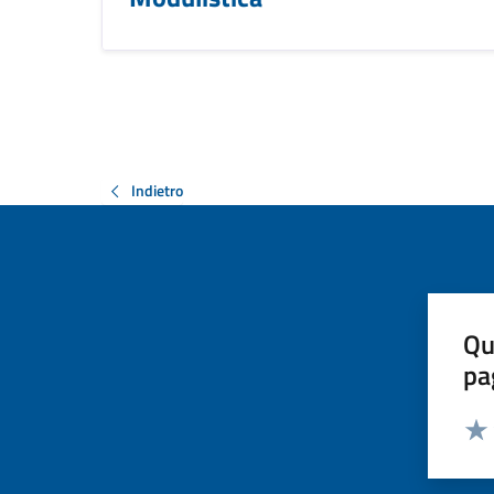
Indietro
Qu
pa
Valut
Valu