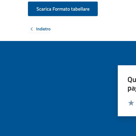
Scarica Formato tabellare
Indietro
Qu
pa
Valut
Valu