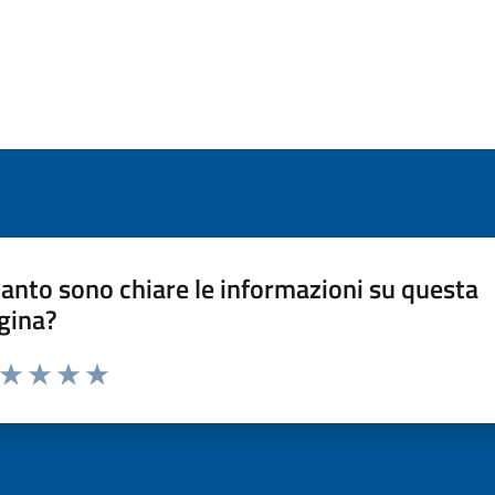
anto sono chiare le informazioni su questa
gina?
a da 1 a 5 stelle la pagina
ta 1 stelle su 5
Valuta 2 stelle su 5
Valuta 3 stelle su 5
Valuta 4 stelle su 5
Valuta 5 stelle su 5