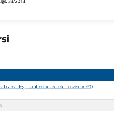
d.lgs. 33/2013
rsi
o da area degli istruttori ad area dei funzionari/EQ
si